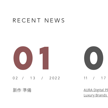
RECENT NEWS
01
02 / 13 / 2022
11
/ 17 
​新作 準備
AURA Digital P
Luxury Brands