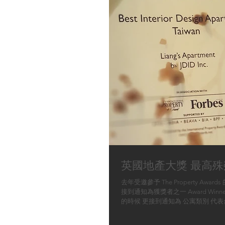
英國地產大獎 最高殊
去年受邀參予 The Property Awar
接到通知為獲獎者之一 Award Winn
的時候 更接到通知為 公寓類別 代表
星獲獎者 這真是大尹成立以來 拿過
的一個獎項