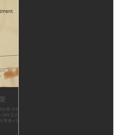
榮
ds 的比賽 今年初
er 同年五月份
台灣 唯一五顆
最有意義跟最大